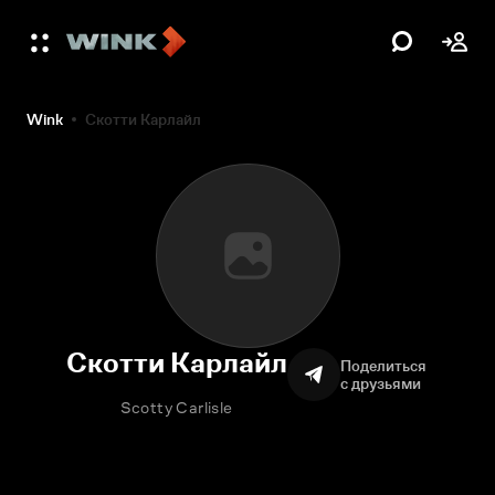
Wink
Скотти Карлайл
Скотти Карлайл
Поделиться
с друзьями
Scotty Carlisle