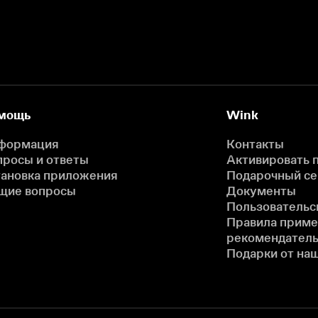
мощь
Wink
формация
Контакты
просы и ответы
Активировать 
тановка приложения
Подарочный с
щие вопросы
Документы
Пользовательс
Правила прим
рекомендатель
Подарки от на