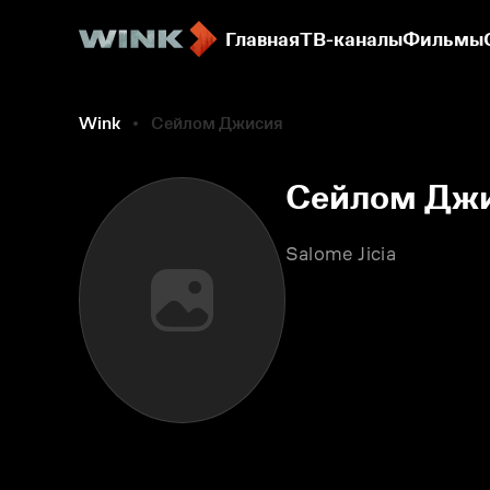
Главная
ТВ-каналы
Фильмы
Wink
Сейлом Джисия
Сейлом Дж
Salome Jicia