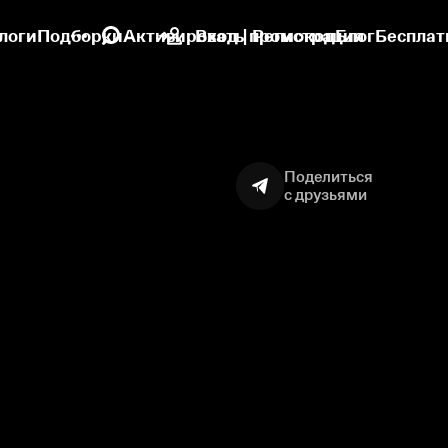
логи
Подборки
Активировать промокод
Вход | Регистрация
Блог
Бесплат
Поделиться
с друзьями