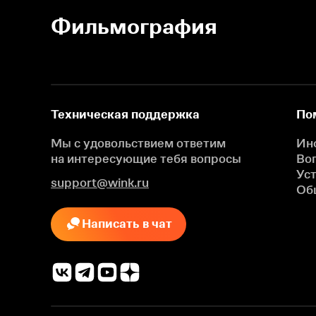
Фильмография
Техническая поддержка
По
Мы с удовольствием ответим
Ин
на интересующие
тебя вопросы
Во
Ус
support@wink.ru
Об
Написать в чат