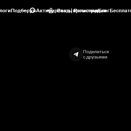
логи
Подборки
Активировать промокод
Вход | Регистрация
Блог
Бесплат
Поделиться
с друзьями