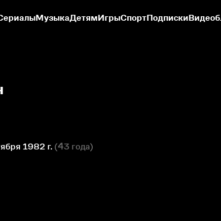
Сериалы
Музыка
Детям
Игры
Спорт
Подписки
Видеоб
н
ября 1982 г.
(
43 года
)