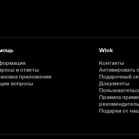
мощь
Wink
формация
Контакты
просы и ответы
Активировать 
тановка приложения
Подарочный с
щие вопросы
Документы
Пользовательс
Правила прим
рекомендатель
Подарки от на