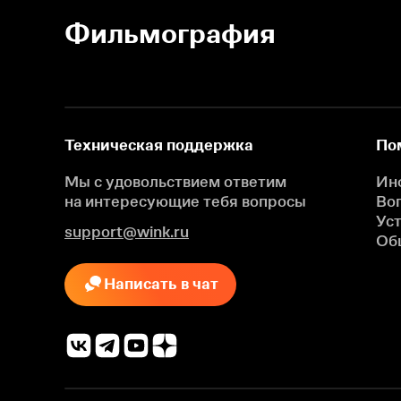
Фильмография
Техническая поддержка
По
Мы с удовольствием ответим
Ин
на интересующие
тебя вопросы
Во
Ус
support@wink.ru
Об
Написать в чат