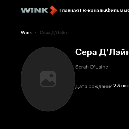
Главная
ТВ-каналы
Фильмы
Wink
Сера Д’Лэйн
Сера Д’Лэй
Serah D'Laine
23 окт
Дата рождения