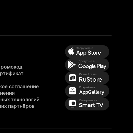
промокод
ертификат
кое соглашение
енения
ных технологий
ших партнёров