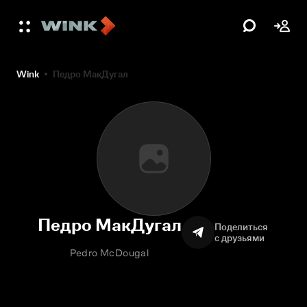
Wink
Педро МакДугал
Педро МакДугал
Поделиться
с друзьями
Pedro McDougal