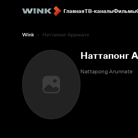
Главная
ТВ-каналы
Фильмы
Wink
Наттапонг Аруннате
Наттапонг 
Nattapong Arunnate