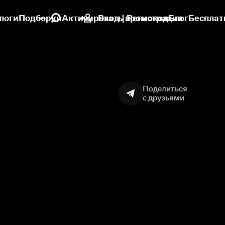
логи
Подборки
Активировать промокод
Вход | Регистрация
Блог
Бесплат
Поделиться
с друзьями