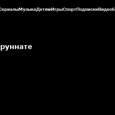
Сериалы
Музыка
Детям
Игры
Спорт
Подписки
Видеоб
Аруннате