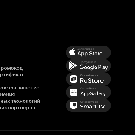
промокод
ертификат
кое соглашение
енения
ных технологий
ших партнёров