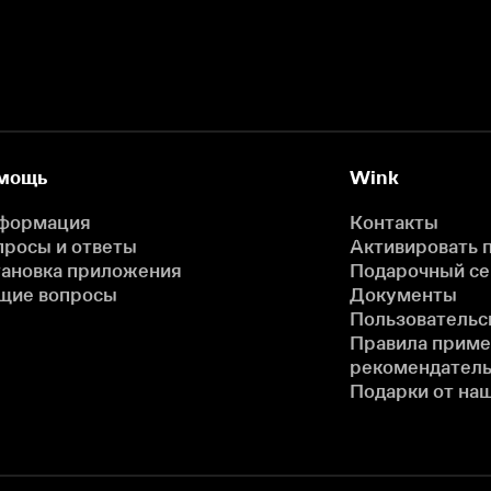
мощь
Wink
формация
Контакты
просы и ответы
Активировать 
тановка приложения
Подарочный с
щие вопросы
Документы
Пользовательс
Правила прим
рекомендатель
Подарки от на