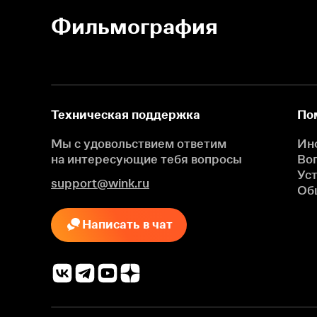
Фильмография
Техническая поддержка
По
Мы с удовольствием ответим
Ин
на интересующие
тебя вопросы
Во
Ус
support@wink.ru
Об
Написать в чат