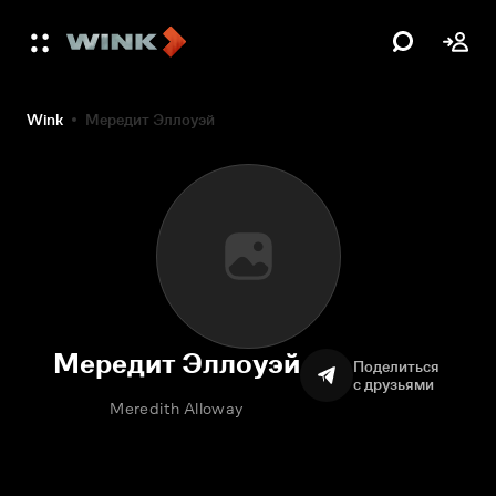
Wink
Мередит Эллоуэй
Мередит Эллоуэй
Поделиться
с друзьями
Meredith Alloway