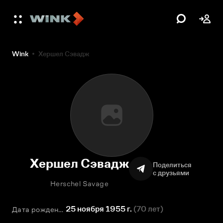
Wink
Хершел Сэвадж
Хершел Сэвадж
Поделиться
с друзьями
Herschel Savage
25 ноября 1955 г.
(
70 лет
)
Дата рождения