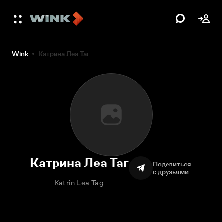
Wink
Катрина Леа Таг
Катрина Леа Таг
Поделиться
с друзьями
Katrin Lea Tag