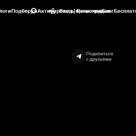
логи
Подборки
Активировать промокод
Вход | Регистрация
Блог
Бесплат
Поделиться
с друзьями