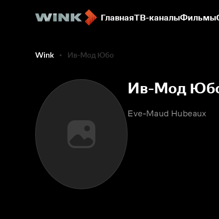
Главная
ТВ-каналы
Фильмы
Wink
Ив-Мод Юбо
Ив-Мод Юб
Eve-Maud Hubeaux