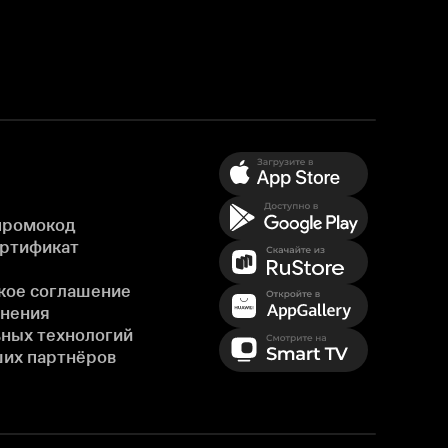
промокод
ертификат
кое соглашение
енения
ных технологий
ших партнёров