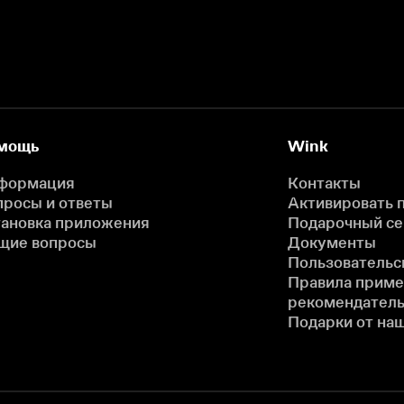
мощь
Wink
формация
Контакты
просы и ответы
Активировать 
тановка приложения
Подарочный с
щие вопросы
Документы
Пользовательс
Правила прим
рекомендатель
Подарки от на