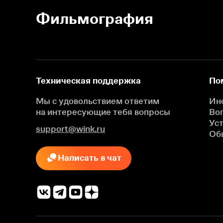
Фильмография
Техническая поддержка
По
Мы с удовольствием ответим
Ин
на интересующие
тебя вопросы
Во
Ус
support@wink.ru
Об
Написать в чат