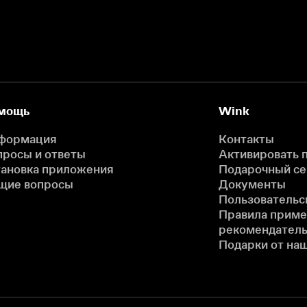
мощь
Wink
формация
Контакты
просы и ответы
Активировать 
тановка приложения
Подарочный с
щие вопросы
Документы
Пользовательс
Правила прим
рекомендатель
Подарки от на