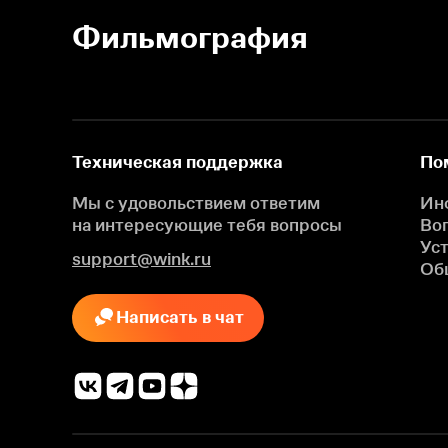
Фильмография
Техническая поддержка
По
Мы с удовольствием ответим
Ин
на интересующие
тебя вопросы
Во
Ус
support@wink.ru
Об
Написать в чат