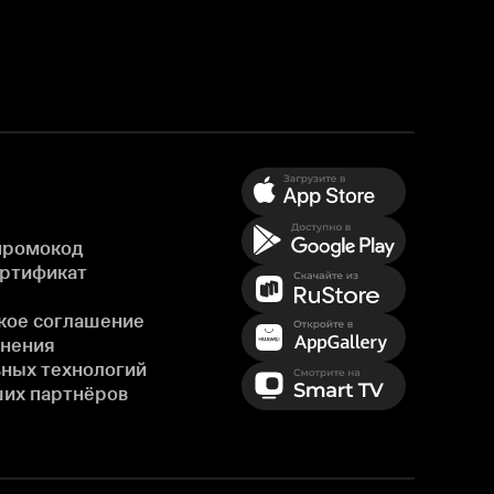
промокод
ертификат
кое соглашение
енения
ных технологий
ших партнёров