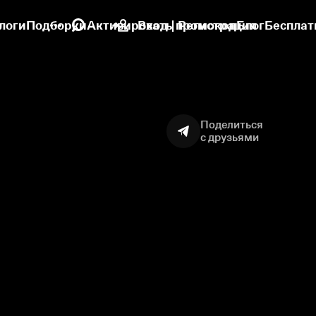
логи
Подборки
Активировать промокод
Вход | Регистрация
Блог
Бесплат
Поделиться
с друзьями