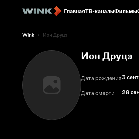
Главная
ТВ-каналы
Фильмы
Wink
Ион Друцэ
Ион Друцэ
3 сент
Дата рождения
28 се
Дата смерти