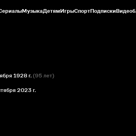
Сериалы
Музыка
Детям
Игры
Спорт
Подписки
Видеоб
ября 1928 г.
(
95 лет
)
нтября 2023 г.