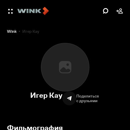
Wink
Игер Кау
Игер Кау
Поделиться
с друзьями
Фильмография