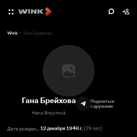
Wink
Гана Брейхова
Гана Брейхова
Поделиться
с друзьями
Hana Brejchová
12 декабря 1946 г.
(
79 лет
)
Дата рождения