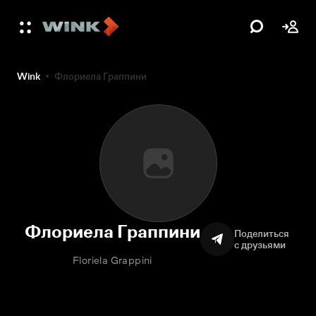
Wink
Флориела Граппини
Флориела Граппини
Поделиться
с друзьями
Floriela Grappini