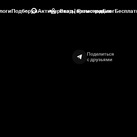
логи
Подборки
Активировать промокод
Вход | Регистрация
Блог
Бесплат
Поделиться
с друзьями