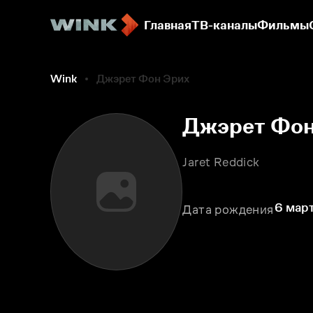
Главная
ТВ-каналы
Фильмы
Wink
Джэрет Фон Эрих
Джэрет Фон
Jaret Reddick
6 март
Дата рождения