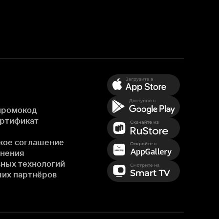
промокод
ертификат
кое соглашение
енения
ных технологий
ших партнёров