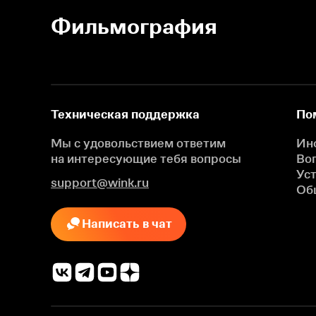
Фильмография
Техническая поддержка
По
Мы с удовольствием ответим
Ин
на интересующие
тебя вопросы
Во
Ус
support@wink.ru
Об
Написать в чат