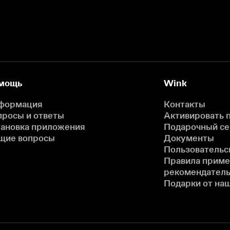
мощь
Wink
формация
Контакты
просы и ответы
Активировать 
тановка приложения
Подарочный с
щие вопросы
Документы
Пользовательс
Правила прим
рекомендатель
Подарки от на