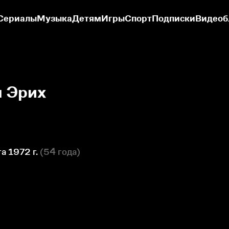
Сериалы
Музыка
Детям
Игры
Спорт
Подписки
Видеоб
 Эрих
а 1972 г.
(
54 года
)