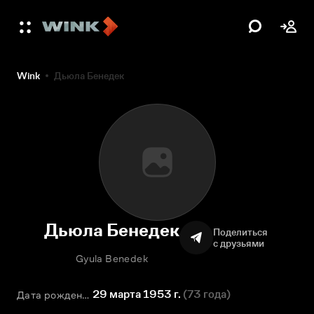
Wink
Дьюла Бенедек
Дьюла Бенедек
Поделиться
с друзьями
Gyula Benedek
29 марта 1953 г.
(
73 года
)
Дата рождения