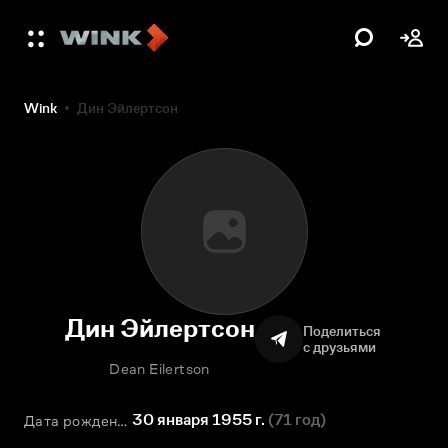
Wink
Дин Эйлертсон
Дин Эйлертсон
Поделиться
с друзьями
Dean Eilertson
30 января 1955 г.
(
71 год
)
Дата рождения