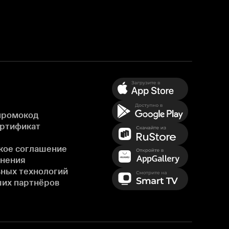
промокод
ертификат
кое соглашение
енения
ных технологий
ших партнёров