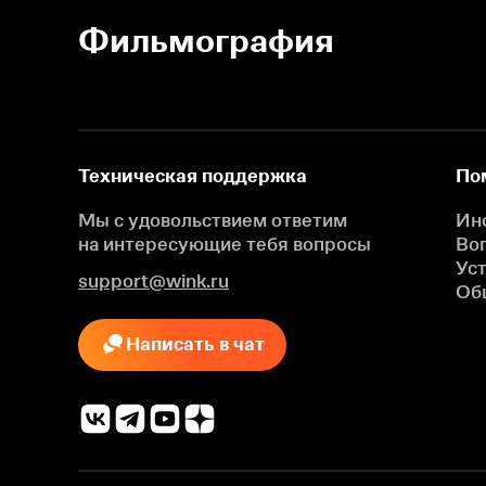
Фильмография
Техническая поддержка
По
Мы с удовольствием ответим
Ин
на интересующие
тебя вопросы
Во
Ус
support@wink.ru
Об
Написать в чат