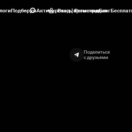
логи
Подборки
Активировать промокод
Вход | Регистрация
Блог
Бесплат
Поделиться
с друзьями