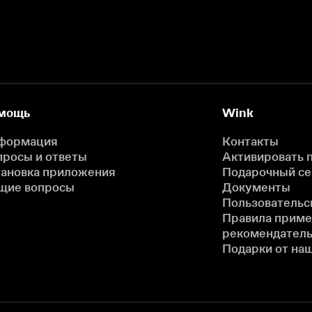
мощь
Wink
формация
Контакты
просы и ответы
Активировать 
тановка приложения
Подарочный с
щие вопросы
Документы
Пользовательс
Правила прим
рекомендатель
Подарки от на