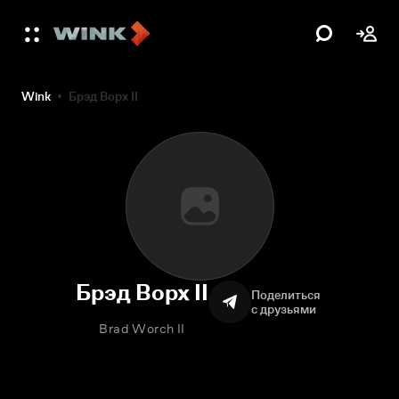
Wink
Брэд Ворх II
Брэд Ворх II
Поделиться
с друзьями
Brad Worch II