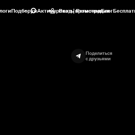
логи
Подборки
Активировать промокод
Вход | Регистрация
Блог
Бесплат
Поделиться
с друзьями