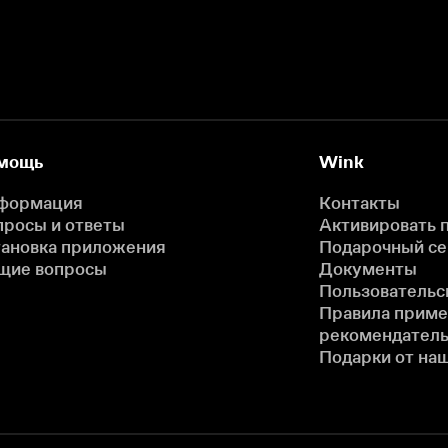
мощь
Wink
формация
Контакты
просы и ответы
Активировать 
тановка приложения
Подарочный с
щие вопросы
Документы
Пользовательс
Правила прим
рекомендатель
Подарки от на