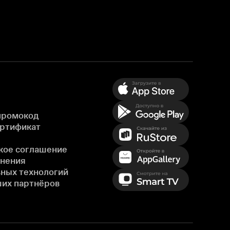
промокод
ертификат
кое соглашение
енения
ных технологий
ших партнёров