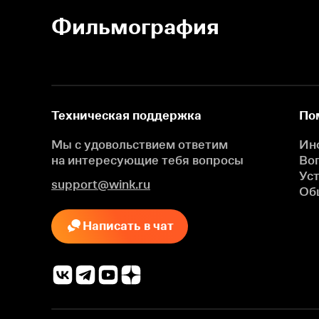
Фильмография
Техническая поддержка
По
Мы с удовольствием ответим
Ин
на интересующие
тебя вопросы
Во
Ус
support@wink.ru
Об
Написать в чат