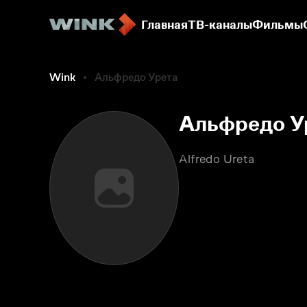
Главная
ТВ-каналы
Фильмы
Wink
Альфредо Урета
Альфредо У
Alfredo Ureta