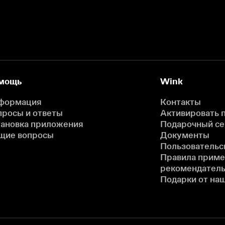
мощь
Wink
формация
Контакты
просы и ответы
Активировать 
тановка приложения
Подарочный с
щие вопросы
Документы
Пользовательс
Правила прим
рекомендатель
Подарки от на