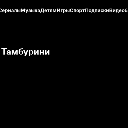
Сериалы
Музыка
Детям
Игры
Спорт
Подписки
Видеоб
 Тамбурини