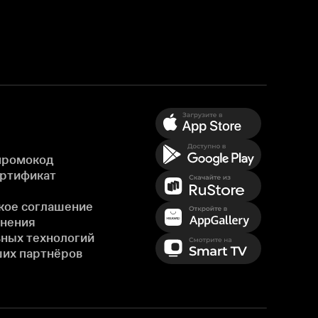
промокод
ертификат
кое соглашение
енения
ных технологий
ших партнёров