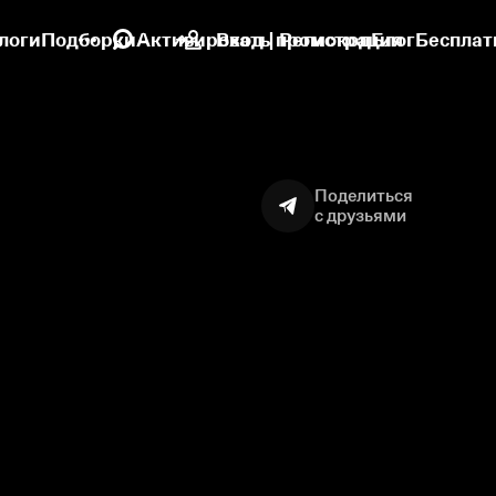
логи
Подборки
Активировать промокод
Вход | Регистрация
Блог
Бесплат
Поделиться
с друзьями