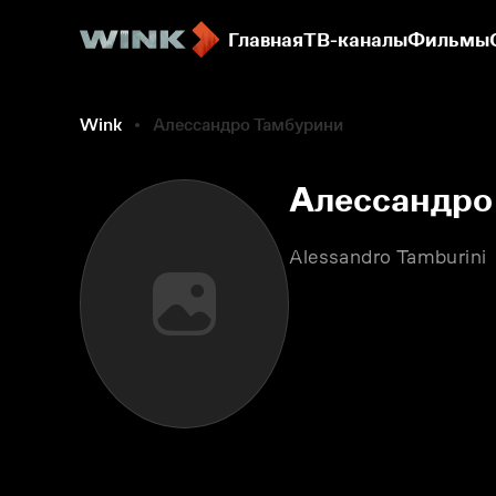
Главная
ТВ-каналы
Фильмы
Wink
Алессандро Тамбурини
Алессандро
Alessandro Tamburini