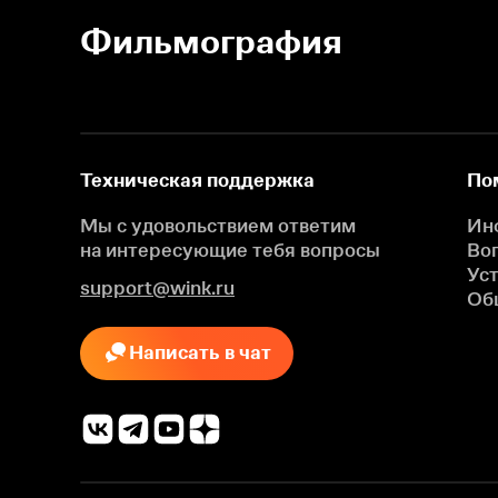
Фильмография
Техническая поддержка
По
Мы с удовольствием ответим
Ин
на интересующие
тебя вопросы
Во
Ус
support@wink.ru
Об
Написать в чат